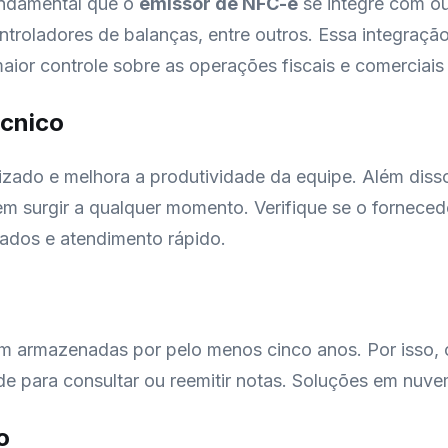
undamental que o
emissor de NFC-e
se integre com ou
ontroladores de balanças, entre outros. Essa integraçã
aior controle sobre as operações fiscais e comerciais
écnico
zado e melhora a produtividade da equipe. Além disso,
m surgir a qualquer momento. Verifique se o forneced
iados e atendimento rápido.
jam armazenadas por pelo menos cinco anos. Por isso, 
de para consultar ou reemitir notas. Soluções em nuv
o