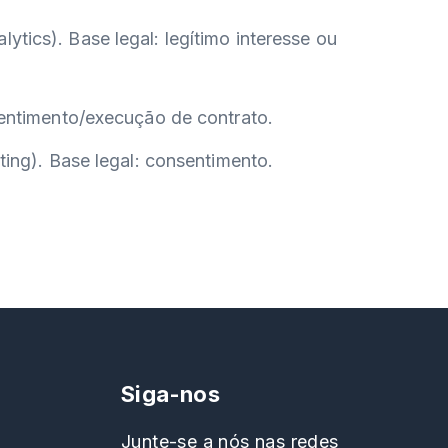
tics). Base legal: legítimo interesse ou
sentimento/execução de contrato.
ting). Base legal: consentimento.
Siga-nos
Junte-se a nós nas redes