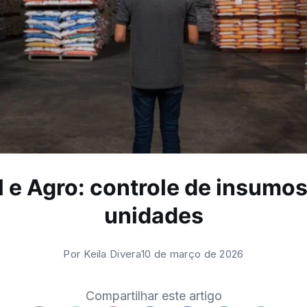
 e Agro: controle de insumos
unidades
Por
Keila Divera
10 de março de 2026
Compartilhar este artigo