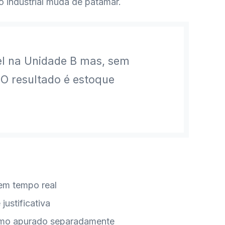
 industrial muda de patamar.
el na Unidade B mas, sem
. O resultado é estoque
 em tempo real
ustificativa
nsumo apurado separadamente